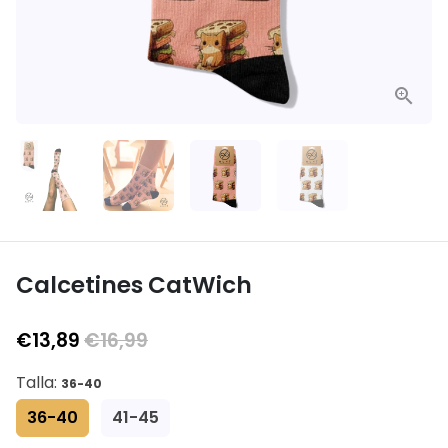
Calcetines CatWich
€13,89
€16,99
Talla:
36-40
36-40
41-45