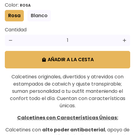
Color:
ROSA
Rosa
Blanco
Cantidad
remove
add
AÑADIR A LA CESTA
local_mall
Calcetines originales, divertidos y atrevidos con
estampados de catwich y ajuste transpirable;
suman personalidad a tu outfit manteniendo el
confort todo el día. Cuentan con características
únicas.
Calcetines con Características Únicas:
Calcetines con
alto poder antibacterial
, apoyo de