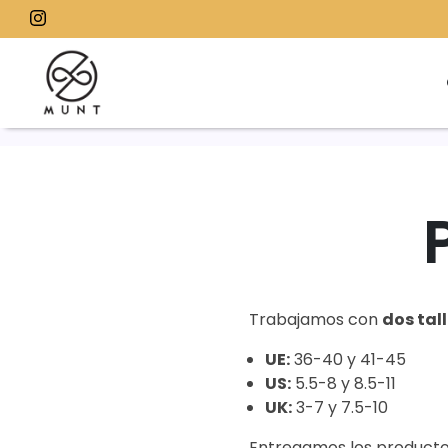
Ir
directamente
al
contenido
Trabajamos con
dos tal
UE:
36-40 y 41-45
US:
5.5-8 y 8.5-11
UK:
3-7 y 7.5-10
Entregamos los producto