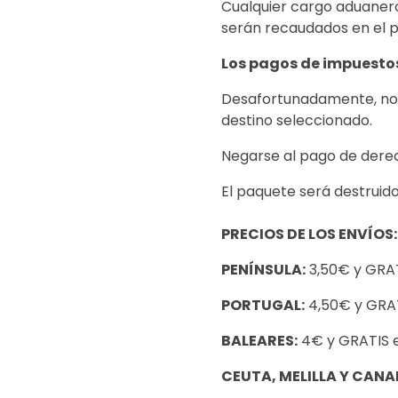
Cualquier cargo aduanero
serán recaudados en el pu
Los pagos de impuestos
Desafortunadamente, no t
destino seleccionado.
Negarse al pago de derec
El paquete será destruido
PRECIOS DE LOS ENVÍOS:
PENÍNSULA:
3,50€ y GRAT
PORTUGAL:
4,50€ y GRAT
BALEARES:
4€ y GRATIS e
CEUTA, MELILLA Y CANA