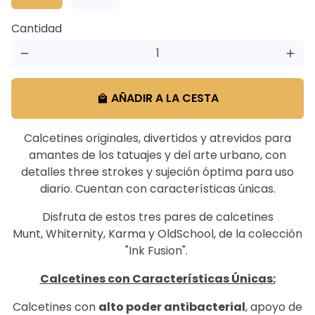
Cantidad
remove
add
AÑADIR A LA CESTA
local_mall
Calcetines originales, divertidos y atrevidos para
amantes de los tatuajes y del arte urbano, con
detalles three strokes y sujeción óptima para uso
diario. Cuentan con características únicas.
Disfruta de estos tres pares de calcetines
Munt, Whiternity, Karma y OldSchool
, de la colección
"
Ink Fusion
".
Calcetines con Características Únicas:
Calcetines con
alto poder antibacterial
, apoyo de