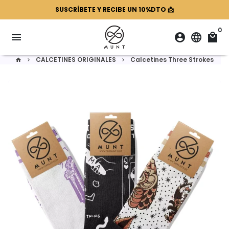
Ir
SUSCRÍBETE Y RECIBE UN 10%DTO 📩
directamente
al
0
menu
account_circle
language
local_mall
contenido
CALCETINES ORIGINALES
Calcetines Three Strokes
home
keyboard_arrow_right
keyboard_arrow_right