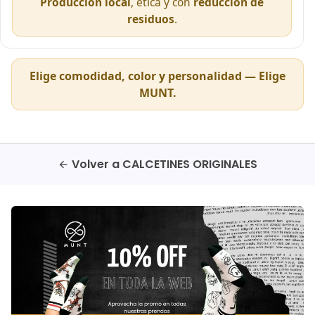
Producción local
, ética y con
reducción de
residuos
.
Elige comodidad, color y personalidad —
Elige
MUNT
.
Volver a CALCETINES ORIGINALES
arrow_back