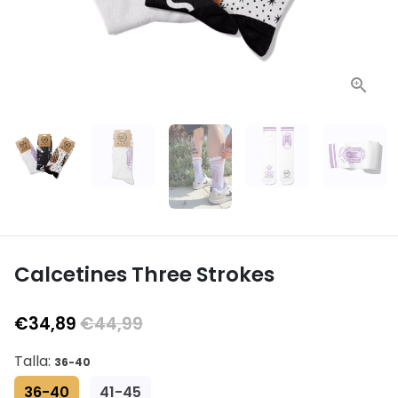
Calcetines Three Strokes
€34,89
€44,99
Talla:
36-40
36-40
41-45